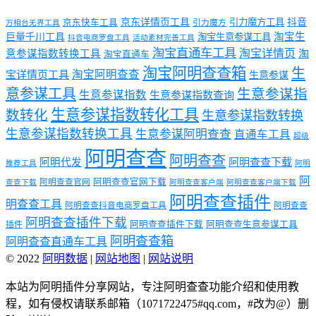
京东详情页工具
引力魔方工具
抖音
京东快车工具
引力魔方
万相台无界工具
淘宝生
巨量千川工具
淘宝生意参谋工具
抖音电商罗盘工具
活动素材完善工具
淘宝直通车工具
淘宝详情页
意参谋指数转换工具
淘
淘宝直通车
淘宝阿明查查箱
生
淘宝阿明查查
宝详情页工具
生意参谋
意参谋工具
生意参谋指
生意参谋指数
生意参谋指数查询
生意参谋指数转化工具
数转化
生意参谋指数转换
生意参谋指数转换工具
生意参谋阿明查查
直通车工具
超级
阿明查查
阿明查查
阿明代发
阿明查查下载
推荐工具
阿明
阿
阿明查查官网下载
阿明查查官网
查查下载
阿明查查客户端
阿明查查客户端下载
阿明查查插件
明查查工具
阿明查查抖音电商罗盘工具
阿明查查
阿明查查插件下载
阿明查查插件下载
阿明查查生意参谋工具
插件
阿明查查箱
阿明查查直通车工具
© 2022
阿明数据
|
网站地图
|
网站说明
本站为阿明插件分享网站，专注阿明查查功能介绍和使用教
程，如有侵权请联系邮箱（1071722475#qq.com，#改为@）删