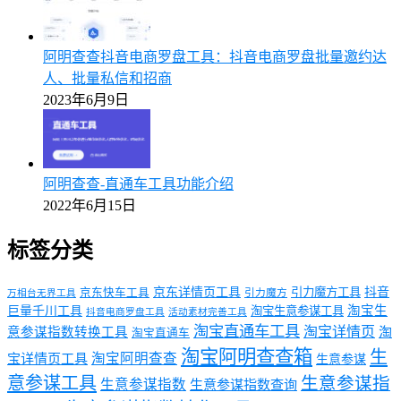
阿明查查抖音电商罗盘工具：抖音电商罗盘批量邀约达
人、批量私信和招商
2023年6月9日
阿明查查-直通车工具功能介绍
2022年6月15日
标签分类
京东详情页工具
引力魔方工具
抖音
京东快车工具
引力魔方
万相台无界工具
淘宝生
巨量千川工具
淘宝生意参谋工具
抖音电商罗盘工具
活动素材完善工具
淘宝直通车工具
淘宝详情页
意参谋指数转换工具
淘
淘宝直通车
淘宝阿明查查箱
生
淘宝阿明查查
宝详情页工具
生意参谋
意参谋工具
生意参谋指
生意参谋指数
生意参谋指数查询