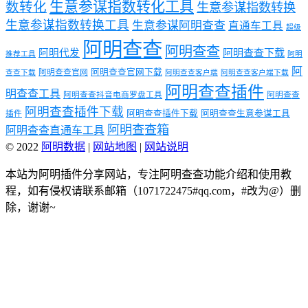
生意参谋指数转化工具
数转化
生意参谋指数转换
生意参谋指数转换工具
生意参谋阿明查查
直通车工具
超级
阿明查查
阿明查查
阿明代发
阿明查查下载
推荐工具
阿明
阿
阿明查查官网下载
阿明查查官网
查查下载
阿明查查客户端
阿明查查客户端下载
阿明查查插件
明查查工具
阿明查查抖音电商罗盘工具
阿明查查
阿明查查插件下载
阿明查查插件下载
阿明查查生意参谋工具
插件
阿明查查箱
阿明查查直通车工具
© 2022
阿明数据
|
网站地图
|
网站说明
本站为阿明插件分享网站，专注阿明查查功能介绍和使用教
程，如有侵权请联系邮箱（1071722475#qq.com，#改为@）删
除，谢谢~