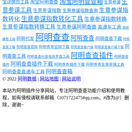
淘宝阿明查查箱
生
淘宝阿明查查
宝详情页工具
生意参谋
意参谋工具
生意参谋指
生意参谋指数
生意参谋指数查询
生意参谋指数转化工具
数转化
生意参谋指数转换
生意参谋指数转换工具
生意参谋阿明查查
直通车工具
超级
阿明查查
阿明查查
阿明代发
阿明查查下载
推荐工具
阿明
阿
阿明查查官网下载
阿明查查官网
查查下载
阿明查查客户端
阿明查查客户端下载
阿明查查插件
明查查工具
阿明查查抖音电商罗盘工具
阿明查查
阿明查查插件下载
阿明查查插件下载
阿明查查生意参谋工具
插件
阿明查查箱
阿明查查直通车工具
© 2022
阿明数据
|
网站地图
|
网站说明
本站为阿明插件分享网站，专注阿明查查功能介绍和使用教
程，如有侵权请联系邮箱（1071722475#qq.com，#改为@）删
除，谢谢~