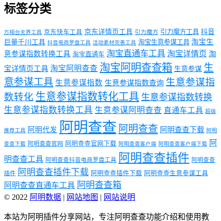
标签分类
京东详情页工具
引力魔方工具
抖音
京东快车工具
引力魔方
万相台无界工具
淘宝生
巨量千川工具
淘宝生意参谋工具
抖音电商罗盘工具
活动素材完善工具
淘宝直通车工具
淘宝详情页
意参谋指数转换工具
淘
淘宝直通车
淘宝阿明查查箱
生
淘宝阿明查查
宝详情页工具
生意参谋
意参谋工具
生意参谋指
生意参谋指数
生意参谋指数查询
生意参谋指数转化工具
数转化
生意参谋指数转换
生意参谋指数转换工具
生意参谋阿明查查
直通车工具
超级
阿明查查
阿明查查
阿明代发
阿明查查下载
推荐工具
阿明
阿
阿明查查官网下载
阿明查查官网
查查下载
阿明查查客户端
阿明查查客户端下载
阿明查查插件
明查查工具
阿明查查抖音电商罗盘工具
阿明查查
阿明查查插件下载
阿明查查插件下载
阿明查查生意参谋工具
插件
阿明查查箱
阿明查查直通车工具
© 2022
阿明数据
|
网站地图
|
网站说明
本站为阿明插件分享网站，专注阿明查查功能介绍和使用教