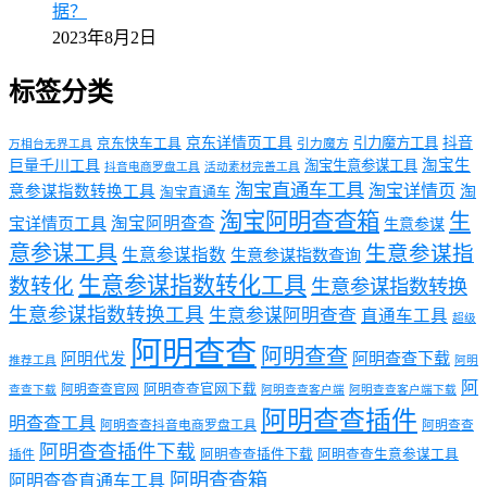
据？
2023年8月2日
标签分类
京东详情页工具
引力魔方工具
抖音
京东快车工具
引力魔方
万相台无界工具
淘宝生
巨量千川工具
淘宝生意参谋工具
抖音电商罗盘工具
活动素材完善工具
淘宝直通车工具
淘宝详情页
意参谋指数转换工具
淘
淘宝直通车
淘宝阿明查查箱
生
淘宝阿明查查
宝详情页工具
生意参谋
意参谋工具
生意参谋指
生意参谋指数
生意参谋指数查询
生意参谋指数转化工具
数转化
生意参谋指数转换
生意参谋指数转换工具
生意参谋阿明查查
直通车工具
超级
阿明查查
阿明查查
阿明代发
阿明查查下载
推荐工具
阿明
阿
阿明查查官网下载
阿明查查官网
查查下载
阿明查查客户端
阿明查查客户端下载
阿明查查插件
明查查工具
阿明查查抖音电商罗盘工具
阿明查查
阿明查查插件下载
阿明查查插件下载
阿明查查生意参谋工具
插件
阿明查查箱
阿明查查直通车工具