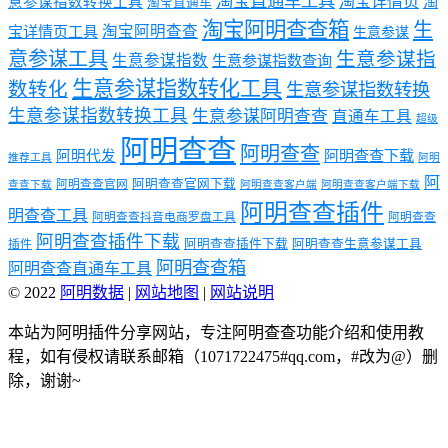
淘宝直通车工具
淘宝详情页
意参谋指数转换工具
淘
淘宝直通车
淘宝阿明查查箱
生
淘宝阿明查查
宝详情页工具
生意参谋
意参谋工具
生意参谋指
生意参谋指数
生意参谋指数查询
生意参谋指数转化工具
数转化
生意参谋指数转换
生意参谋指数转换工具
生意参谋阿明查查
直通车工具
超级
阿明查查
阿明查查
阿明代发
阿明查查下载
推荐工具
阿明
阿
阿明查查官网下载
阿明查查官网
查查下载
阿明查查客户端
阿明查查客户端下载
阿明查查插件
明查查工具
阿明查查抖音电商罗盘工具
阿明查查
阿明查查插件下载
阿明查查插件下载
阿明查查生意参谋工具
插件
阿明查查箱
阿明查查直通车工具
© 2022
阿明数据
|
网站地图
|
网站说明
本站为阿明插件分享网站，专注阿明查查功能介绍和使用教
程，如有侵权请联系邮箱（1071722475#qq.com，#改为@）删
除，谢谢~