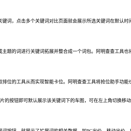
关键词，点击多个关键词对比页面就会展示所选关键词在默认时
或主题的词进行关键词拓展并整合成一个词包。阿明查查工具也
取排位的工具从而实现智能卡位。阿明查查工具将抢位助手功能
图片的按钮即可默认展示该关键词下的车图，可在左上角切换移动
展词按钮，就展示了扩展词的相关数据，如PC出价、移动出价、