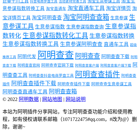
淘宝生
巨量千川工具
淘宝生意参谋工具
抖音电商罗盘工具
活动素材完善工具
淘宝直通车工具
淘宝详情页
意参谋指数转换工具
淘
淘宝直通车
淘宝阿明查查箱
生
淘宝阿明查查
宝详情页工具
生意参谋
意参谋工具
生意参谋指
生意参谋指数
生意参谋指数查询
生意参谋指数转化工具
数转化
生意参谋指数转换
生意参谋指数转换工具
生意参谋阿明查查
直通车工具
超级
阿明查查
阿明查查
阿明代发
阿明查查下载
推荐工具
阿明
阿
阿明查查官网下载
阿明查查官网
查查下载
阿明查查客户端
阿明查查客户端下载
阿明查查插件
明查查工具
阿明查查抖音电商罗盘工具
阿明查查
阿明查查插件下载
阿明查查插件下载
阿明查查生意参谋工具
插件
阿明查查箱
阿明查查直通车工具
© 2022
阿明数据
|
网站地图
|
网站说明
本站为阿明插件分享网站，专注阿明查查功能介绍和使用教
程，如有侵权请联系邮箱（1071722475#qq.com，#改为@）删
除，谢谢~