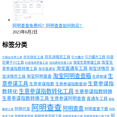
阿明查查免费吗？阿明查查如何购买？
2023年6月2日
标签分类
京东详情页工具
引力魔方工具
抖音
京东快车工具
引力魔方
万相台无界工具
淘宝生
巨量千川工具
淘宝生意参谋工具
抖音电商罗盘工具
活动素材完善工具
淘宝直通车工具
淘宝详情页
意参谋指数转换工具
淘
淘宝直通车
淘宝阿明查查箱
生
淘宝阿明查查
宝详情页工具
生意参谋
意参谋工具
生意参谋指
生意参谋指数
生意参谋指数查询
生意参谋指数转化工具
数转化
生意参谋指数转换
生意参谋指数转换工具
生意参谋阿明查查
直通车工具
超级
阿明查查
阿明查查
阿明代发
阿明查查下载
推荐工具
阿明
阿
阿明查查官网下载
阿明查查官网
查查下载
阿明查查客户端
阿明查查客户端下载