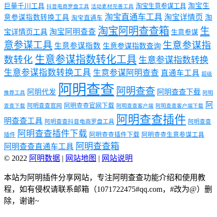
淘宝生
巨量千川工具
淘宝生意参谋工具
抖音电商罗盘工具
活动素材完善工具
淘宝直通车工具
淘宝详情页
意参谋指数转换工具
淘
淘宝直通车
淘宝阿明查查箱
生
淘宝阿明查查
宝详情页工具
生意参谋
意参谋工具
生意参谋指
生意参谋指数
生意参谋指数查询
生意参谋指数转化工具
数转化
生意参谋指数转换
生意参谋指数转换工具
生意参谋阿明查查
直通车工具
超级
阿明查查
阿明查查
阿明代发
阿明查查下载
推荐工具
阿明
阿
阿明查查官网下载
阿明查查官网
查查下载
阿明查查客户端
阿明查查客户端下载
阿明查查插件
明查查工具
阿明查查抖音电商罗盘工具
阿明查查
阿明查查插件下载
阿明查查插件下载
阿明查查生意参谋工具
插件
阿明查查箱
阿明查查直通车工具
© 2022
阿明数据
|
网站地图
|
网站说明
本站为阿明插件分享网站，专注阿明查查功能介绍和使用教
程，如有侵权请联系邮箱（1071722475#qq.com，#改为@）删
除，谢谢~