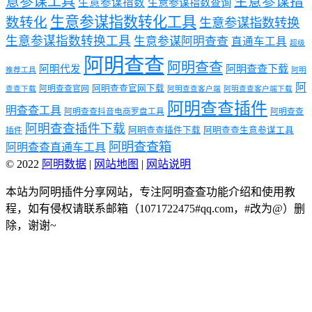
意参谋工具
生意参谋指
生意参谋指数
生意参谋指数查询
生意参谋指数转化工具
数转化
生意参谋指数转换
生意参谋指数转换工具
生意参谋阿明查查
直通车工具
超级
阿明查查
阿明查查
阿明代发
阿明查查下载
推荐工具
阿明
阿
阿明查查官网下载
阿明查查官网
查查下载
阿明查查客户端
阿明查查客户端下载
阿明查查插件
明查查工具
阿明查查抖音电商罗盘工具
阿明查查
阿明查查插件下载
阿明查查插件下载
阿明查查生意参谋工具
插件
阿明查查箱
阿明查查直通车工具
© 2022
阿明数据
|
网站地图
|
网站说明
本站为阿明插件分享网站，专注阿明查查功能介绍和使用教
程，如有侵权请联系邮箱（1071722475#qq.com，#改为@）删
除，谢谢~