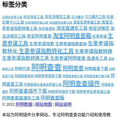
标签分类
京东详情页工具
引力魔方工具
抖音
京东快车工具
引力魔方
万相台无界工具
淘宝生
巨量千川工具
淘宝生意参谋工具
抖音电商罗盘工具
活动素材完善工具
淘宝直通车工具
淘宝详情页
意参谋指数转换工具
淘
淘宝直通车
淘宝阿明查查箱
生
淘宝阿明查查
宝详情页工具
生意参谋
意参谋工具
生意参谋指
生意参谋指数
生意参谋指数查询
生意参谋指数转化工具
数转化
生意参谋指数转换
生意参谋指数转换工具
生意参谋阿明查查
直通车工具
超级
阿明查查
阿明查查
阿明代发
阿明查查下载
推荐工具
阿明
阿
阿明查查官网下载
阿明查查官网
查查下载
阿明查查客户端
阿明查查客户端下载
阿明查查插件
明查查工具
阿明查查抖音电商罗盘工具
阿明查查
阿明查查插件下载
阿明查查插件下载
阿明查查生意参谋工具
插件
阿明查查箱
阿明查查直通车工具
© 2022
阿明数据
|
网站地图
|
网站说明
本站为阿明插件分享网站，专注阿明查查功能介绍和使用教