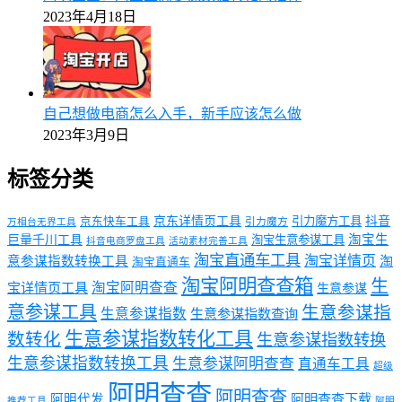
2023年4月18日
自己想做电商怎么入手，新手应该怎么做
2023年3月9日
标签分类
京东详情页工具
引力魔方工具
抖音
京东快车工具
引力魔方
万相台无界工具
淘宝生
巨量千川工具
淘宝生意参谋工具
抖音电商罗盘工具
活动素材完善工具
淘宝直通车工具
淘宝详情页
意参谋指数转换工具
淘
淘宝直通车
淘宝阿明查查箱
生
淘宝阿明查查
宝详情页工具
生意参谋
意参谋工具
生意参谋指
生意参谋指数
生意参谋指数查询
生意参谋指数转化工具
数转化
生意参谋指数转换
生意参谋指数转换工具
生意参谋阿明查查
直通车工具
超级
阿明查查
阿明查查
阿明代发
阿明查查下载
推荐工具
阿明