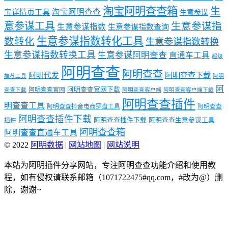
淘宝阿明查查箱
生
淘宝阿明查查
宝详情页工具
生意参谋
意参谋工具
生意参谋指
生意参谋指数
生意参谋指数查询
生意参谋指数转化工具
数转化
生意参谋指数转换
生意参谋指数转换工具
生意参谋阿明查查
直通车工具
超级
阿明查查
阿明查查
阿明代发
阿明查查下载
推荐工具
阿明
阿
阿明查查官网下载
阿明查查官网
查查下载
阿明查查客户端
阿明查查客户端下载
阿明查查插件
明查查工具
阿明查查抖音电商罗盘工具
阿明查查
阿明查查插件下载
阿明查查插件下载
阿明查查生意参谋工具
插件
阿明查查箱
阿明查查直通车工具
© 2022
阿明数据
|
网站地图
|
网站说明
本站为阿明插件分享网站，专注阿明查查功能介绍和使用教
程，如有侵权请联系邮箱（1071722475#qq.com，#改为@）删
除，谢谢~