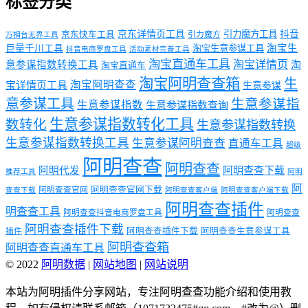
标签分类
京东详情页工具
引力魔方工具
抖音
京东快车工具
引力魔方
万相台无界工具
淘宝生
巨量千川工具
淘宝生意参谋工具
抖音电商罗盘工具
活动素材完善工具
淘宝直通车工具
淘宝详情页
意参谋指数转换工具
淘
淘宝直通车
淘宝阿明查查箱
生
淘宝阿明查查
宝详情页工具
生意参谋
意参谋工具
生意参谋指
生意参谋指数
生意参谋指数查询
生意参谋指数转化工具
数转化
生意参谋指数转换
生意参谋指数转换工具
生意参谋阿明查查
直通车工具
超级
阿明查查
阿明查查
阿明代发
阿明查查下载
推荐工具
阿明
阿
阿明查查官网下载
阿明查查官网
查查下载
阿明查查客户端
阿明查查客户端下载
阿明查查插件
明查查工具
阿明查查抖音电商罗盘工具
阿明查查
阿明查查插件下载
阿明查查插件下载
阿明查查生意参谋工具
插件
阿明查查箱
阿明查查直通车工具
© 2022
阿明数据
|
网站地图
|
网站说明
本站为阿明插件分享网站，专注阿明查查功能介绍和使用教