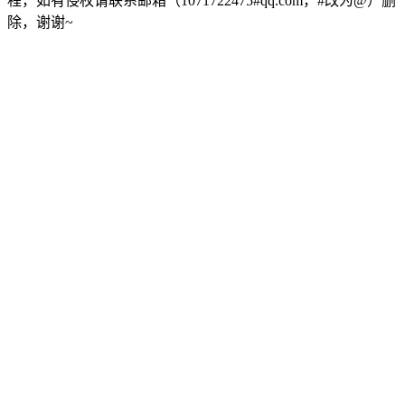
程，如有侵权请联系邮箱（1071722475#qq.com，#改为@）删
除，谢谢~