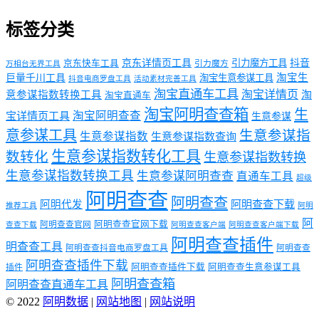
标签分类
京东详情页工具
引力魔方工具
抖音
京东快车工具
引力魔方
万相台无界工具
淘宝生
巨量千川工具
淘宝生意参谋工具
抖音电商罗盘工具
活动素材完善工具
淘宝直通车工具
淘宝详情页
意参谋指数转换工具
淘
淘宝直通车
淘宝阿明查查箱
生
淘宝阿明查查
宝详情页工具
生意参谋
意参谋工具
生意参谋指
生意参谋指数
生意参谋指数查询
生意参谋指数转化工具
数转化
生意参谋指数转换
生意参谋指数转换工具
生意参谋阿明查查
直通车工具
超级
阿明查查
阿明查查
阿明代发
阿明查查下载
推荐工具
阿明
阿
阿明查查官网下载
阿明查查官网
查查下载
阿明查查客户端
阿明查查客户端下载
阿明查查插件
明查查工具
阿明查查抖音电商罗盘工具
阿明查查
阿明查查插件下载
阿明查查插件下载
阿明查查生意参谋工具
插件
阿明查查箱
阿明查查直通车工具
© 2022
阿明数据
|
网站地图
|
网站说明