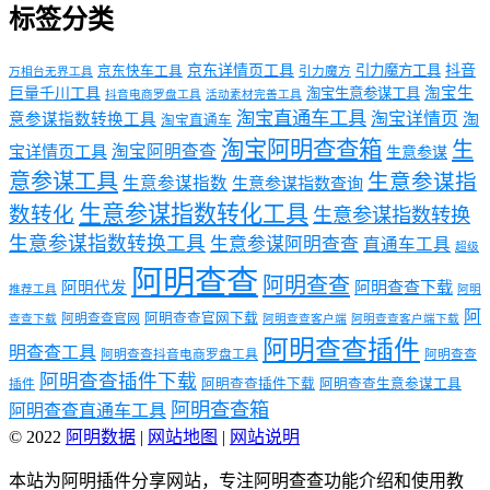
标签分类
京东详情页工具
引力魔方工具
抖音
京东快车工具
引力魔方
万相台无界工具
淘宝生
巨量千川工具
淘宝生意参谋工具
抖音电商罗盘工具
活动素材完善工具
淘宝直通车工具
淘宝详情页
意参谋指数转换工具
淘
淘宝直通车
淘宝阿明查查箱
生
淘宝阿明查查
宝详情页工具
生意参谋
意参谋工具
生意参谋指
生意参谋指数
生意参谋指数查询
生意参谋指数转化工具
数转化
生意参谋指数转换
生意参谋指数转换工具
生意参谋阿明查查
直通车工具
超级
阿明查查
阿明查查
阿明代发
阿明查查下载
推荐工具
阿明
阿
阿明查查官网下载
阿明查查官网
查查下载
阿明查查客户端
阿明查查客户端下载
阿明查查插件
明查查工具
阿明查查抖音电商罗盘工具
阿明查查
阿明查查插件下载
阿明查查插件下载
阿明查查生意参谋工具
插件
阿明查查箱
阿明查查直通车工具
© 2022
阿明数据
|
网站地图
|
网站说明
本站为阿明插件分享网站，专注阿明查查功能介绍和使用教