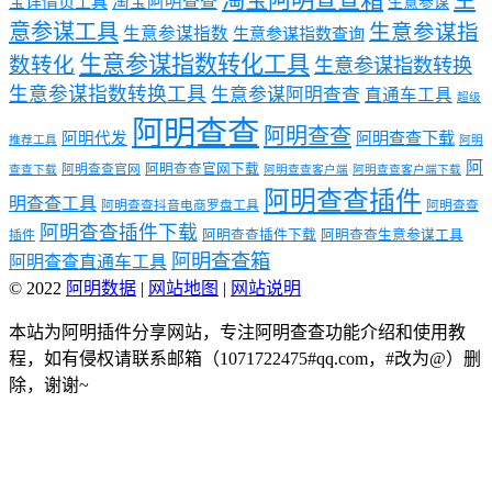
淘宝阿明查查箱
生
淘宝阿明查查
宝详情页工具
生意参谋
意参谋工具
生意参谋指
生意参谋指数
生意参谋指数查询
生意参谋指数转化工具
数转化
生意参谋指数转换
生意参谋指数转换工具
生意参谋阿明查查
直通车工具
超级
阿明查查
阿明查查
阿明代发
阿明查查下载
推荐工具
阿明
阿
阿明查查官网下载
阿明查查官网
查查下载
阿明查查客户端
阿明查查客户端下载
阿明查查插件
明查查工具
阿明查查抖音电商罗盘工具
阿明查查
阿明查查插件下载
阿明查查插件下载
阿明查查生意参谋工具
插件
阿明查查箱
阿明查查直通车工具
© 2022
阿明数据
|
网站地图
|
网站说明
本站为阿明插件分享网站，专注阿明查查功能介绍和使用教
程，如有侵权请联系邮箱（1071722475#qq.com，#改为@）删
除，谢谢~