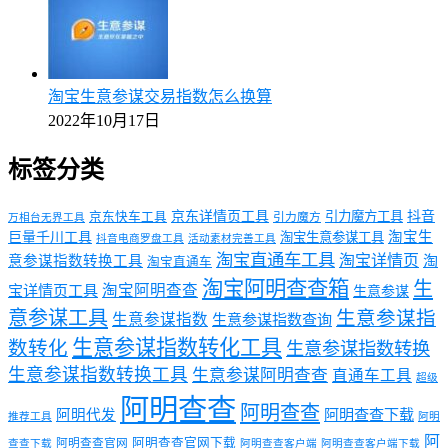
淘宝生意参谋交易指数怎么换算
2022年10月17日
标签分类
京东详情页工具
引力魔方工具
抖音
京东快车工具
引力魔方
万相台无界工具
淘宝生
巨量千川工具
淘宝生意参谋工具
抖音电商罗盘工具
活动素材完善工具
淘宝直通车工具
淘宝详情页
意参谋指数转换工具
淘
淘宝直通车
淘宝阿明查查箱
生
淘宝阿明查查
宝详情页工具
生意参谋
意参谋工具
生意参谋指
生意参谋指数
生意参谋指数查询
生意参谋指数转化工具
数转化
生意参谋指数转换
生意参谋指数转换工具
生意参谋阿明查查
直通车工具
超级
阿明查查
阿明查查
阿明代发
阿明查查下载
推荐工具
阿明
阿
阿明查查官网下载
阿明查查官网
查查下载
阿明查查客户端
阿明查查客户端下载