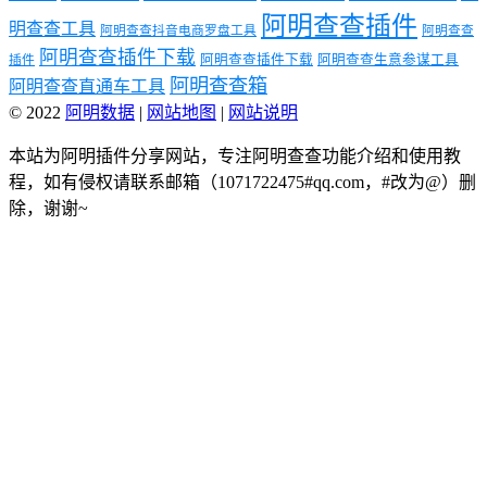
阿明查查插件
明查查工具
阿明查查抖音电商罗盘工具
阿明查查
阿明查查插件下载
阿明查查插件下载
阿明查查生意参谋工具
插件
阿明查查箱
阿明查查直通车工具
© 2022
阿明数据
|
网站地图
|
网站说明
本站为阿明插件分享网站，专注阿明查查功能介绍和使用教
程，如有侵权请联系邮箱（1071722475#qq.com，#改为@）删
除，谢谢~