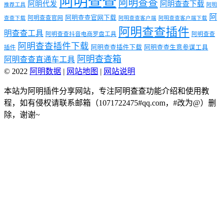
阿明查查
阿明查查
阿明代发
阿明查查下载
推荐工具
阿明
阿
阿明查查官网下载
阿明查查官网
查查下载
阿明查查客户端
阿明查查客户端下载
阿明查查插件
明查查工具
阿明查查抖音电商罗盘工具
阿明查查
阿明查查插件下载
阿明查查插件下载
阿明查查生意参谋工具
插件
阿明查查箱
阿明查查直通车工具
© 2022
阿明数据
|
网站地图
|
网站说明
本站为阿明插件分享网站，专注阿明查查功能介绍和使用教
程，如有侵权请联系邮箱（1071722475#qq.com，#改为@）删
除，谢谢~