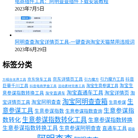
电商插件工具：阿明查查插件下载安装教程
2023年7月5日
阿明查查淘宝详情页工具-一键查询淘宝天猫禁用违规词
2023年6月29日
标签分类
京东详情页工具
引力魔方工具
抖音
京东快车工具
引力魔方
万相台无界工具
淘宝生
巨量千川工具
淘宝生意参谋工具
抖音电商罗盘工具
活动素材完善工具
淘宝直通车工具
淘宝详情页
意参谋指数转换工具
淘
淘宝直通车
淘宝阿明查查箱
生
淘宝阿明查查
宝详情页工具
生意参谋
意参谋工具
生意参谋指
生意参谋指数
生意参谋指数查询
生意参谋指数转化工具
数转化
生意参谋指数转换
生意参谋指数转换工具
生意参谋阿明查查
直通车工具
超级