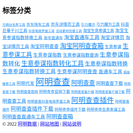
标签分类
京东详情页工具
引力魔方工具
抖音
京东快车工具
引力魔方
万相台无界工具
淘宝生
巨量千川工具
淘宝生意参谋工具
抖音电商罗盘工具
活动素材完善工具
淘宝直通车工具
淘宝详情页
意参谋指数转换工具
淘
淘宝直通车
淘宝阿明查查箱
生
淘宝阿明查查
宝详情页工具
生意参谋
意参谋工具
生意参谋指
生意参谋指数
生意参谋指数查询
生意参谋指数转化工具
数转化
生意参谋指数转换
生意参谋指数转换工具
生意参谋阿明查查
直通车工具
超级
阿明查查
阿明查查
阿明代发
阿明查查下载
推荐工具
阿明
阿
阿明查查官网下载
阿明查查官网
查查下载
阿明查查客户端
阿明查查客户端下载
阿明查查插件
明查查工具
阿明查查抖音电商罗盘工具
阿明查查
阿明查查插件下载
阿明查查插件下载
阿明查查生意参谋工具
插件
阿明查查箱
阿明查查直通车工具
© 2022
阿明数据
|
网站地图
|
网站说明