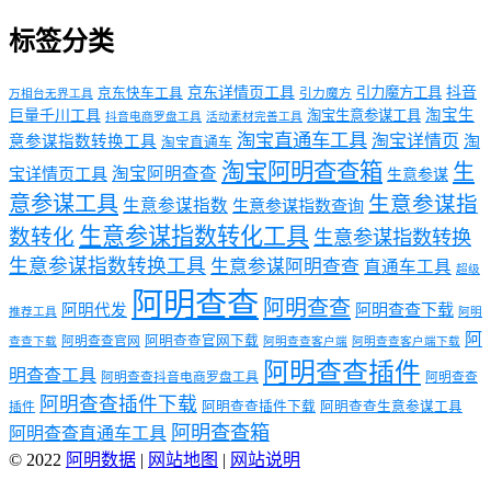
标签分类
京东详情页工具
引力魔方工具
抖音
京东快车工具
引力魔方
万相台无界工具
淘宝生
巨量千川工具
淘宝生意参谋工具
抖音电商罗盘工具
活动素材完善工具
淘宝直通车工具
淘宝详情页
意参谋指数转换工具
淘
淘宝直通车
淘宝阿明查查箱
生
淘宝阿明查查
宝详情页工具
生意参谋
意参谋工具
生意参谋指
生意参谋指数
生意参谋指数查询
生意参谋指数转化工具
数转化
生意参谋指数转换
生意参谋指数转换工具
生意参谋阿明查查
直通车工具
超级
阿明查查
阿明查查
阿明代发
阿明查查下载
推荐工具
阿明
阿
阿明查查官网下载
阿明查查官网
查查下载
阿明查查客户端
阿明查查客户端下载
阿明查查插件
明查查工具
阿明查查抖音电商罗盘工具
阿明查查
阿明查查插件下载
阿明查查插件下载
阿明查查生意参谋工具
插件
阿明查查箱
阿明查查直通车工具
© 2022
阿明数据
|
网站地图
|
网站说明