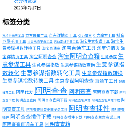
况分析数据
2023年7月7日
标签分类
京东详情页工具
引力魔方工具
抖音
京东快车工具
引力魔方
万相台无界工具
淘宝生
巨量千川工具
淘宝生意参谋工具
抖音电商罗盘工具
活动素材完善工具
淘宝直通车工具
淘宝详情页
意参谋指数转换工具
淘
淘宝直通车
淘宝阿明查查箱
生
淘宝阿明查查
宝详情页工具
生意参谋
意参谋工具
生意参谋指
生意参谋指数
生意参谋指数查询
生意参谋指数转化工具
数转化
生意参谋指数转换
生意参谋指数转换工具
生意参谋阿明查查
直通车工具
超级
阿明查查
阿明查查
阿明代发
阿明查查下载
推荐工具
阿明
阿
阿明查查官网下载
阿明查查官网
查查下载
阿明查查客户端
阿明查查客户端下载
阿明查查插件
明查查工具
阿明查查抖音电商罗盘工具
阿明查查
阿明查查插件下载
阿明查查插件下载
阿明查查生意参谋工具
插件
阿明查查箱
阿明查查直通车工具