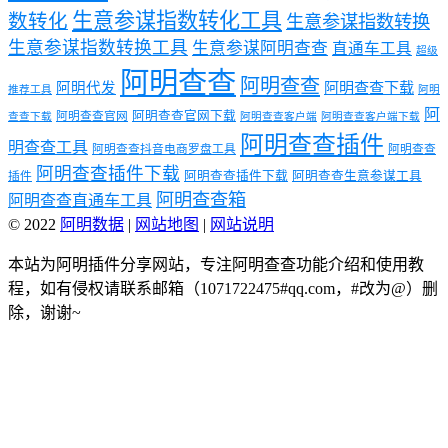
生意参谋指数转化工具
数转化
生意参谋指数转换
生意参谋指数转换工具
生意参谋阿明查查
直通车工具
超级
阿明查查
阿明查查
阿明代发
阿明查查下载
推荐工具
阿明
阿
阿明查查官网下载
阿明查查官网
查查下载
阿明查查客户端
阿明查查客户端下载
阿明查查插件
明查查工具
阿明查查抖音电商罗盘工具
阿明查查
阿明查查插件下载
阿明查查插件下载
阿明查查生意参谋工具
插件
阿明查查箱
阿明查查直通车工具
© 2022
阿明数据
|
网站地图
|
网站说明
本站为阿明插件分享网站，专注阿明查查功能介绍和使用教
程，如有侵权请联系邮箱（1071722475#qq.com，#改为@）删
除，谢谢~