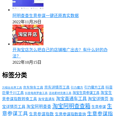
阿明查查生意参谋一键还原真实数据
2022年11月29日
开淘宝店怎么把自己的店铺推广出去？有什么好的办
法？
2022年10月15日
标签分类
京东详情页工具
引力魔方工具
抖音
京东快车工具
引力魔方
万相台无界工具
淘宝生
巨量千川工具
淘宝生意参谋工具
抖音电商罗盘工具
活动素材完善工具
淘宝直通车工具
淘宝详情页
意参谋指数转换工具
淘
淘宝直通车
淘宝阿明查查箱
生
淘宝阿明查查
宝详情页工具
生意参谋
意参谋工具
生意参谋指
生意参谋指数
生意参谋指数查询