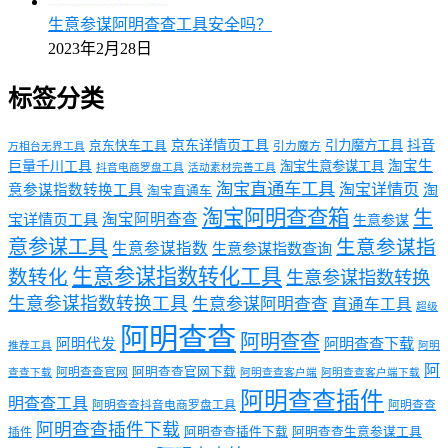
生意参谋阿明查查工具安全吗？
2023年2月28日
标签分类
京东详情页工具
引力魔方工具
抖音
京东快车工具
引力魔方
万相台无界工具
淘宝生
巨量千川工具
淘宝生意参谋工具
抖音电商罗盘工具
活动素材完善工具
淘宝直通车工具
淘宝详情页
意参谋指数转换工具
淘
淘宝直通车
淘宝阿明查查箱
生
淘宝阿明查查
宝详情页工具
生意参谋
意参谋工具
生意参谋指
生意参谋指数
生意参谋指数查询
生意参谋指数转化工具
数转化
生意参谋指数转换
生意参谋指数转换工具
生意参谋阿明查查
直通车工具
超级
阿明查查
阿明查查
阿明代发
阿明查查下载
推荐工具
阿明
阿
阿明查查官网下载
阿明查查官网
查查下载
阿明查查客户端
阿明查查客户端下载
阿明查查插件
明查查工具
阿明查查抖音电商罗盘工具
阿明查查
阿明查查插件下载
阿明查查插件下载
阿明查查生意参谋工具
插件