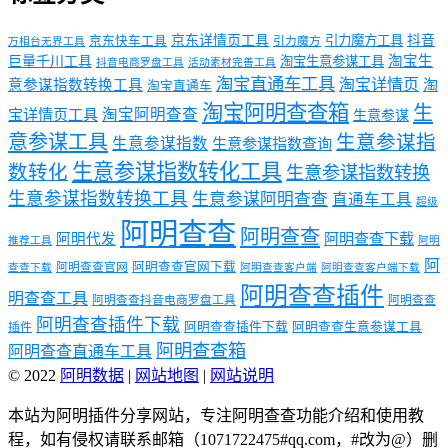
京东详情页工具
引力魔方工具
抖音
京东快车工具
引力魔方
万相台无界工具
淘宝生
巨量千川工具
淘宝生意参谋工具
抖音电商罗盘工具
活动素材完善工具
淘宝直通车工具
淘宝详情页
意参谋指数转换工具
淘
淘宝直通车
淘宝阿明查查箱
生
淘宝阿明查查
宝详情页工具
生意参谋
意参谋工具
生意参谋指
生意参谋指数
生意参谋指数查询
生意参谋指数转化工具
数转化
生意参谋指数转换
生意参谋指数转换工具
生意参谋阿明查查
直通车工具
超级
阿明查查
阿明查查
阿明代发
阿明查查下载
推荐工具
阿明
阿
阿明查查官网下载
阿明查查官网
查查下载
阿明查查客户端
阿明查查客户端下载
阿明查查插件
明查查工具
阿明查查抖音电商罗盘工具
阿明查查
阿明查查插件下载
阿明查查插件下载
阿明查查生意参谋工具
插件
阿明查查箱
阿明查查直通车工具
© 2022
阿明数据
|
网站地图
|
网站说明
本站为阿明插件分享网站，专注阿明查查功能介绍和使用教
程，如有侵权请联系邮箱（1071722475#qq.com，#改为@）删