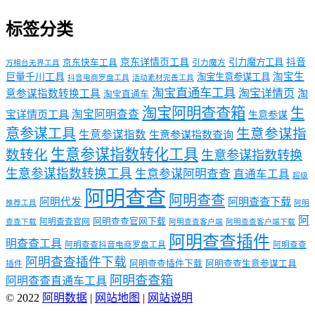
标签分类
京东详情页工具
引力魔方工具
抖音
京东快车工具
引力魔方
万相台无界工具
淘宝生
巨量千川工具
淘宝生意参谋工具
抖音电商罗盘工具
活动素材完善工具
淘宝直通车工具
淘宝详情页
意参谋指数转换工具
淘
淘宝直通车
淘宝阿明查查箱
生
淘宝阿明查查
宝详情页工具
生意参谋
意参谋工具
生意参谋指
生意参谋指数
生意参谋指数查询
生意参谋指数转化工具
数转化
生意参谋指数转换
生意参谋指数转换工具
生意参谋阿明查查
直通车工具
超级
阿明查查
阿明查查
阿明代发
阿明查查下载
推荐工具
阿明
阿
阿明查查官网下载
阿明查查官网
查查下载
阿明查查客户端
阿明查查客户端下载
阿明查查插件
明查查工具
阿明查查抖音电商罗盘工具
阿明查查
阿明查查插件下载
阿明查查插件下载
阿明查查生意参谋工具
插件
阿明查查箱
阿明查查直通车工具
© 2022
阿明数据
|
网站地图
|
网站说明