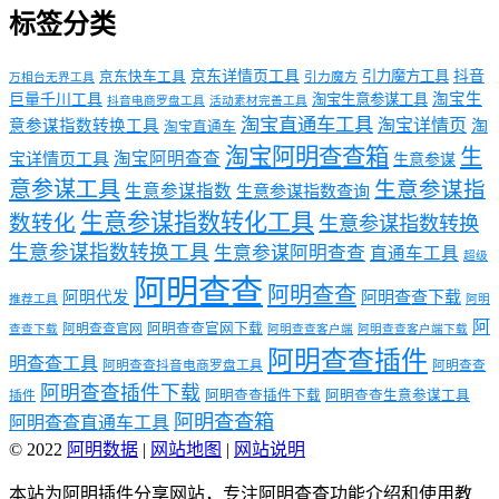
标签分类
京东详情页工具
引力魔方工具
抖音
京东快车工具
引力魔方
万相台无界工具
淘宝生
巨量千川工具
淘宝生意参谋工具
抖音电商罗盘工具
活动素材完善工具
淘宝直通车工具
淘宝详情页
意参谋指数转换工具
淘
淘宝直通车
淘宝阿明查查箱
生
淘宝阿明查查
宝详情页工具
生意参谋
意参谋工具
生意参谋指
生意参谋指数
生意参谋指数查询
生意参谋指数转化工具
数转化
生意参谋指数转换
生意参谋指数转换工具
生意参谋阿明查查
直通车工具
超级
阿明查查
阿明查查
阿明代发
阿明查查下载
推荐工具
阿明
阿
阿明查查官网下载
阿明查查官网
查查下载
阿明查查客户端
阿明查查客户端下载
阿明查查插件
明查查工具
阿明查查抖音电商罗盘工具
阿明查查
阿明查查插件下载
阿明查查插件下载
阿明查查生意参谋工具
插件
阿明查查箱
阿明查查直通车工具
© 2022
阿明数据
|
网站地图
|
网站说明
本站为阿明插件分享网站，专注阿明查查功能介绍和使用教