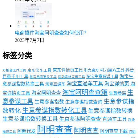
电商插件淘宝阿明查查如何使用？
2023年7月7日
标签分类
京东详情页工具
引力魔方工具
抖音
京东快车工具
引力魔方
万相台无界工具
淘宝生
巨量千川工具
淘宝生意参谋工具
抖音电商罗盘工具
活动素材完善工具
淘宝直通车工具
淘宝详情页
意参谋指数转换工具
淘
淘宝直通车
淘宝阿明查查箱
生
淘宝阿明查查
宝详情页工具
生意参谋
意参谋工具
生意参谋指
生意参谋指数
生意参谋指数查询
生意参谋指数转化工具
数转化
生意参谋指数转换
生意参谋指数转换工具
生意参谋阿明查查
直通车工具
超级
阿明查查
阿明查查
阿明代发
阿明查查下载
推荐工具
阿明