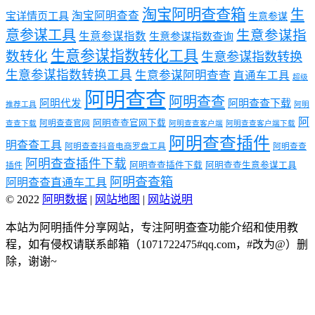
淘宝阿明查查箱
生
淘宝阿明查查
宝详情页工具
生意参谋
意参谋工具
生意参谋指
生意参谋指数
生意参谋指数查询
生意参谋指数转化工具
数转化
生意参谋指数转换
生意参谋指数转换工具
生意参谋阿明查查
直通车工具
超级
阿明查查
阿明查查
阿明代发
阿明查查下载
推荐工具
阿明
阿
阿明查查官网下载
阿明查查官网
查查下载
阿明查查客户端
阿明查查客户端下载
阿明查查插件
明查查工具
阿明查查抖音电商罗盘工具
阿明查查
阿明查查插件下载
阿明查查插件下载
阿明查查生意参谋工具
插件
阿明查查箱
阿明查查直通车工具
© 2022
阿明数据
|
网站地图
|
网站说明
本站为阿明插件分享网站，专注阿明查查功能介绍和使用教
程，如有侵权请联系邮箱（1071722475#qq.com，#改为@）删
除，谢谢~