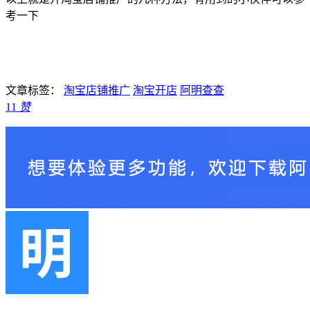
考一下
文章标签：
淘宝店铺推广
淘宝开店
阿明查查
11
赞