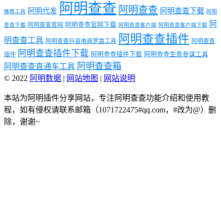
阿明查查
阿明查查
阿明代发
阿明查查下载
推荐工具
阿明
阿
阿明查查官网下载
阿明查查官网
查查下载
阿明查查客户端
阿明查查客户端下载
阿明查查插件
明查查工具
阿明查查抖音电商罗盘工具
阿明查查
阿明查查插件下载
阿明查查插件下载
阿明查查生意参谋工具
插件
阿明查查箱
阿明查查直通车工具
© 2022
阿明数据
|
网站地图
|
网站说明
本站为阿明插件分享网站，专注阿明查查功能介绍和使用教
程，如有侵权请联系邮箱（1071722475#qq.com，#改为@）删
除，谢谢~