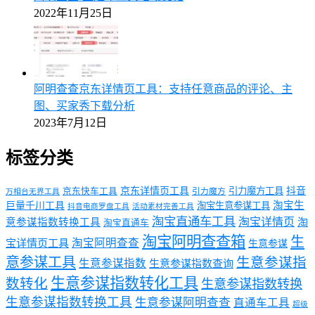
2022年11月25日
阿明查查京东详情页工具：支持任意商品的评论、主
图、买家秀下载分析
2023年7月12日
标签分类
京东详情页工具
引力魔方工具
抖音
京东快车工具
引力魔方
万相台无界工具
淘宝生
巨量千川工具
淘宝生意参谋工具
抖音电商罗盘工具
活动素材完善工具
淘宝直通车工具
淘宝详情页
意参谋指数转换工具
淘
淘宝直通车
淘宝阿明查查箱
生
淘宝阿明查查
宝详情页工具
生意参谋
意参谋工具
生意参谋指
生意参谋指数
生意参谋指数查询
生意参谋指数转化工具
数转化
生意参谋指数转换
生意参谋指数转换工具
生意参谋阿明查查
直通车工具
超级